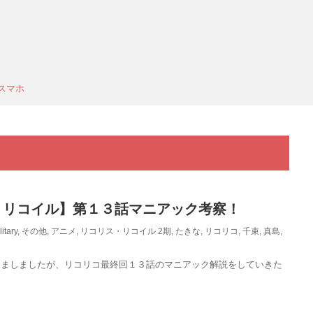
スマホ
・リコイル】第１３話マニアック考察！
litary
,
その他
,
アニメ
,
リコリス・リコイル
2期
,
たきな
,
リコリコ
,
千束
,
真島
,
しましましたが、リコリコ最終回１３話のマニアック解説をしていきた