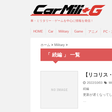
車・ミリタリー・ゲームを中心に情報を発信！
HOME
Car
Military
Game
アニメ
PC・
ホーム
>
Military
>
「 続編 」 一覧
【リコリス
2022/10/03
Mi
続編
更新が遅くなって
…