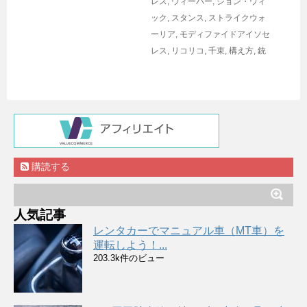
レス
,
ウィーバー
,
ジョン・ウィ
ック
,
スタンス
,
ストライクウォ
ーリア
,
モディファイドアイソセ
レス
,
リコリコ
,
千束
,
構え方
,
銃
購読する
人気記事
レンタカーでマニュアル車（MT車）を
運転しよう！...
203.3k件のビュー