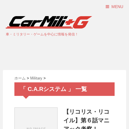
MENU
車・ミリタリー・ゲームを中心に情報を発信！
ホーム
>
Military
>
「 C.A.Rシステム 」 一覧
【リコリス・リコ
イル】第６話マニ
アック考察！